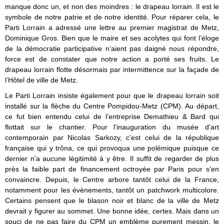
manque donc un, et non des moindres : le drapeau lorrain. Il est le
symbole de notre patrie et de notre identité. Pour réparer cela, le
Parti Lorrain a adressé une lettre au premier magistrat de Metz,
Dominique Gros. Bien que le maire et ses acolytes qui font l’éloge
de la démocratie participative n’aient pas daigné nous répondre,
force est de constater que notre action a porté ses fruits. Le
drapeau lorrain flotte désormais par intermittence sur la façade de
l’Hôtel de ville de Metz.
Le Parti Lorrain insiste également pour que le drapeau lorrain soit
installé sur la flèche du Centre Pompidou-Metz (CPM). Au départ,
ce fut bien entendu celui de l’entreprise Demathieu & Bard qui
flottait sur le chantier. Pour l’inauguration du musée d’art
contemporain par Nicolas Sarkozy, c’est celui de la république
française qui y trôna, ce qui provoqua une polémique puisque ce
dernier n’a aucune légitimité à y être. Il suffit de regarder de plus
près la faible part de financement octroyée par Paris pour s’en
convaincre. Depuis, le Centre arbore tantôt celui de la France,
notamment pour les évènements, tantôt un patchwork multicolore.
Certains pensent que le blason noir et blanc de la ville de Metz
devrait y figurer au sommet. Une bonne idée, certes. Mais dans un
souci de ne pas faire du CPM un emblème purement messin, le