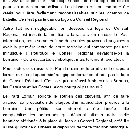
en avez ainsi peut-être fait l'expérience : ce mini logo est illisible
pour les autres automobilistes. Les blasons ont au contraire été
créés pour être facilement reconnaissables sur les champs de
bataille. Ce n'est pas le cas du logo du Conseil Régional.
Autre fait non négligeable, en dessous du logo du Conseil
Régional est inscrite la mention « lorraine » en minuscule. Pour
information, nous sommes l'une des seules provinces françaises à
avoir la première lettre de notre territoire qui commence par une
minuscule ! Pourquoi le Conseil Régional dévalorise-t-il la
Lorraine ? Cela est certes symbolique, mais tellement révélateur.
Pour toutes ces raisons, le Parti Lorrain préférerait voir le drapeau
lorrain sur les plaques minéralogiques lorraines et non pas le logo
du Conseil Régional. C’est ce qu’ont réussi à obtenir les Bretons,
les Catalans et les Corses. Alors pourquoi pas nous ?
Le Parti Lorrain sollicite le soutien des citoyens, afin de faire
avancer sa proposition de plaques d’immatriculation propres à la
Lorraine. Une pétition sur Internet a été lancée. Elle
comptabilise les personnes qui désirent afficher notre belle
bannière alérionée à la place du logo du Conseil Régional, créé il y
a une quinzaine d’années et dépourvu de toute tradition historique.