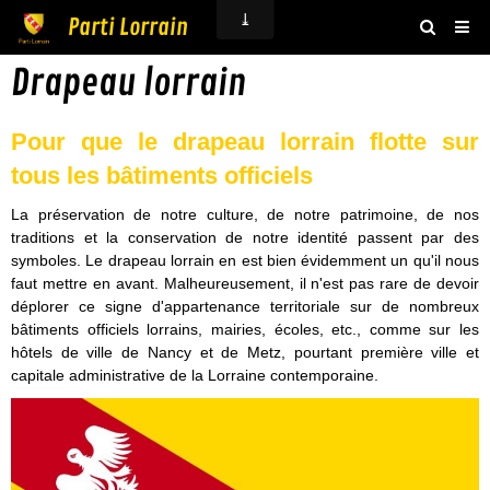
Parti Lorrain
Drapeau lorrain
Accueil
Actualités
Pour que le drapeau lorrain flotte sur
Agenda
tous les bâtiments officiels
Boutique
La préservation de notre culture, de notre patrimoine, de nos
traditions et la conservation de notre identité passent par des
Vidéos
symboles. Le drapeau lorrain en est bien évidemment un qu'il nous
faut mettre en avant. Malheureusement, il n'est pas rare de devoir
Livre d'or
déplorer ce signe d'appartenance territoriale sur de nombreux
bâtiments officiels lorrains, mairies, écoles, etc., comme sur les
Adhésion
hôtels de ville de Nancy et de Metz, pourtant première ville et
capitale administrative de la Lorraine contemporaine.
Contact