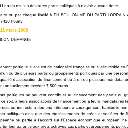
Lorrain est l’un des rares partis politiques à n’avoir aucune dette.
bancaire ou par chèque libellé à PH BOULON MF DU PARTI LORRAIN 
57420 Pouilly.
u 11 mars 1988
 BOURLON-DEMANGE
nt politique si elle est de nationalité française ou si elle réside en
t d'un ou de plusieurs partis ou groupements politiques par une person
qualité d'association de financement ou à un ou plusieurs mandataires
ent annuellement excéder 7 500 euros.
nts politiques ne peuvent contribuer au financement des partis ou 
ce soit, à leurs associations de financement ou à leurs mandataires fi
rects ou indirects à des prix inférieurs à ceux qui sont habituellemen
ts politiques ainsi que des établissements de crédit et sociétés de 
opéenne ou partie à l'accord sur l'Espace économique européen, ne
rter leur garantie aux prêts octroyés aux partis et groupements politiq