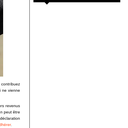
s contribuez
ci ne vienne
urs revenus
on peut être
déclaration
dhérer
.