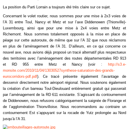
La position du Parti Lorrain a toujours été très claire sur ce sujet.
Concernant le volet routier, nous sommes pour une mise à 2x3 voies de
l’A 31 entre Toul, Nancy et Metz et sur l’axe Diddenowen (Thionville)-
Luxembourg, ainsi que pour une mise à 2x4 voies entre Metz et
Richemont. Nous sommes totalement opposés à la mise en place de
péage sur cette autoroute, de même que sur l’A 32 que nous réclamons
en plus de l’aménagement de l’A 31. D’ailleurs, en ce qui concerne ce
nouvel axe, nous avions déjà proposé un tracé alternatif plus respectueux
des territoires avec l’aménagement des routes départementales RD 913
et RD 955 entre Metz et Nancy (voir :
http://s3.e-
monsite.com/2010/11/04/13030527synthese-saturation-des-grands-
eurocorridors-pdf.pdf
). Ce tracé présente également l’avantage de
desservir directement notre aéroport régional. Nous soutenons également
la création d’un barreau Toul-Dieulouard entièrement gratuit qui passerait
par l’aménagement de la RD 611 existante. S’agissant du contournement
de Diddenowen, nous refusons catégoriquement la saignée de Florange et
de l’agglomération Thionvilloise. Nous recommandons au contraire un
contournement Est s’appuyant sur la rocade de Yutz prolongée au Nord
jusqu’à l’A 31.