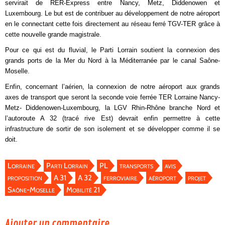
servirait de RER-Express entre Nancy, Metz, Diddenowen et
Luxembourg. Le but est de contribuer au développement de notre aéroport
en le connectant cette fois directement au réseau ferré TGV-TER grâce à
cette nouvelle grande magistrale.
Pour ce qui est du fluvial, le Parti Lorrain soutient la connexion des
grands ports de la Mer du Nord à la Méditerranée par le canal Saône-
Moselle.
Enfin, concernant l’aérien, la connexion de notre aéroport aux grands
axes de transport que seront la seconde voie ferrée TER Lorraine Nancy-
Metz- Diddenowen-Luxembourg, la LGV Rhin-Rhône branche Nord et
l’autoroute A 32 (tracé rive Est) devrait enfin permettre à cette
infrastructure de sortir de son isolement et se développer comme il se
doit.
Lorraine
Parti Lorrain
PL
transports
avis
proposition
A 31
A 32
ferroviaire
aéroport
projet
Saône-Moselle
Mobilité 21
Ajouter un commentaire