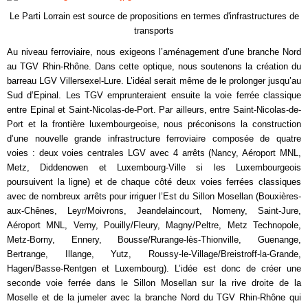
Le Parti Lorrain est source de propositions en termes d'infrastructures de
transports
Au niveau ferroviaire, nous exigeons l’aménagement d’une branche Nord
au TGV Rhin-Rhône. Dans cette optique, nous soutenons la création du
barreau LGV Villersexel-Lure. L’idéal serait même de le prolonger jusqu’au
Sud d’Epinal. Les TGV emprunteraient ensuite la voie ferrée classique
entre Epinal et Saint-Nicolas-de-Port. Par ailleurs, entre Saint-Nicolas-de-
Port et la frontière luxembourgeoise, nous préconisons la construction
d’une nouvelle grande infrastructure ferroviaire composée de quatre
voies : deux voies centrales LGV avec 4 arrêts (Nancy, Aéroport MNL,
Metz, Diddenowen et Luxembourg-Ville si les Luxembourgeois
poursuivent la ligne) et de chaque côté deux voies ferrées classiques
avec de nombreux arrêts pour irriguer l’Est du Sillon Mosellan (Bouxières-
aux-Chênes, Leyr/Moivrons, Jeandelaincourt, Nomeny, Saint-Jure,
Aéroport MNL, Verny, Pouilly/Fleury, Magny/Peltre, Metz Technopole,
Metz-Borny, Ennery, Bousse/Rurange-lès-Thionville, Guenange,
Bertrange, Illange, Yutz, Roussy-le-Village/Breistroff-la-Grande,
Hagen/Basse-Rentgen et Luxembourg). L’idée est donc de créer une
seconde voie ferrée dans le Sillon Mosellan sur la rive droite de la
Moselle et de la jumeler avec la branche Nord du TGV Rhin-Rhône qui