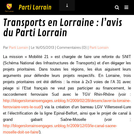
Parti Lorrain
Transports en Lorraine : l’avis
Accueil
du Parti Lorrain
Actualités
Agenda
Par
Parti Lorrain
| Le 16/05/2013 | Commentaires (0) |
Parti Lorrain
Boutique
La mission « Mobilité 21 » est chargée de faire une refonte du SNIT
(Schéma National des Infrastructures de Transports) et d’en dégager les
Vidéos
projets prioritaires. Dans toutes les régions, les élus aiguisent leurs
arguments pour défendre leurs projets respectifs. En Lorraine, trois
Livre d'or
projets prioritaires ont été définis : la mise à 2x3 voies de l’A 31 avec
péage si l’Etat français ne veut pas participer au financement, le
Adhésion
raccordement ferroviaire Sud avec le TGV Rhin-Rhône (voir :
http://blogerslorrainsengages.unblog.fr/2009/02/28/desenclaver-la-lorraine-
Contact
ferroviaire-vers-le-sud/
) via la création d’un barreau LGV Villersexel-Lure
et l’électrification de la ligne Epinal-Belfort, ainsi que le projet de canal à
grand gabarit Saône-Moselle (voir :
http://blogerslorrainsengages.unblog.fr/2009/12/03/le-canal-saone-
moselle-doit-se-faire/
).