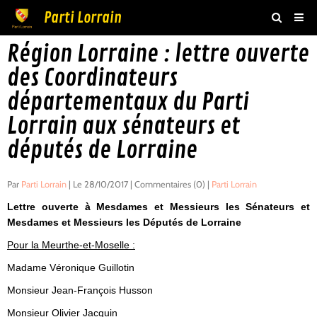
Parti Lorrain
Région Lorraine : lettre ouverte
Accueil
des Coordinateurs
Actualités
départementaux du Parti
Agenda
Lorrain aux sénateurs et
Boutique
députés de Lorraine
Vidéos
Par
Parti Lorrain
| Le 28/10/2017 | Commentaires (0) |
Parti Lorrain
Livre d'or
Lettre ouverte à Mesdames et Messieurs les Sénateurs et
Adhésion
Mesdames et Messieurs les Députés de Lorraine
Pour la Meurthe-et-Moselle :
Contact
Madame Véronique Guillotin
Monsieur Jean-François Husson
Monsieur Olivier Jacquin