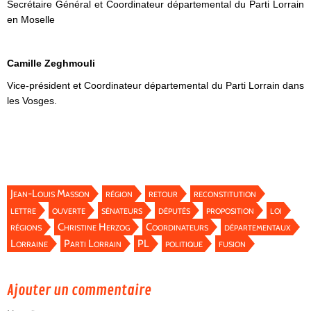
Secrétaire Général et Coordinateur départemental du Parti Lorrain
en Moselle
Camille Zeghmouli
Vice-président et Coordinateur départemental du Parti Lorrain dans
les Vosges.
Jean-Louis Masson
région
retour
reconstitution
lettre
ouverte
sénateurs
députés
proposition
loi
régions
Christine Herzog
Coordinateurs
départementaux
Lorraine
Parti Lorrain
PL
politique
fusion
Ajouter un commentaire