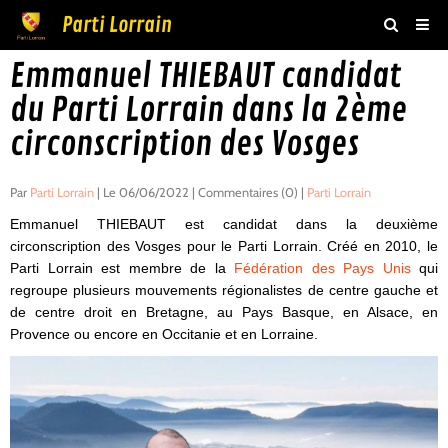
Parti Lorrain
Emmanuel THIEBAUT candidat
Accueil
du Parti Lorrain dans la 2ème
Actualités
circonscription des Vosges
Agenda
Boutique
Par
Parti Lorrain
| Le 06/06/2022 | Commentaires (0) |
Parti Lorrain
Emmanuel THIEBAUT est candidat dans la deuxième
Vidéos
circonscription des Vosges pour le Parti Lorrain. Créé en 2010, le
Parti Lorrain est membre de la
Fédération des Pays Unis
qui
Livre d'or
regroupe plusieurs mouvements régionalistes de centre gauche et
Adhésion
de centre droit en Bretagne, au Pays Basque, en Alsace, en
Provence ou encore en Occitanie et en Lorraine.
Contact