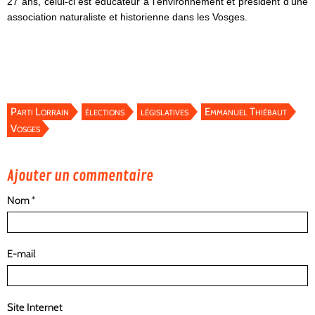
27 ans, celui-ci est éducateur à l’environnement et président d’une
association naturaliste et historienne dans les Vosges.
Parti Lorrain
élections
législatives
Emmanuel Thiébaut
Vosges
Ajouter un commentaire
Nom
E-mail
Site Internet