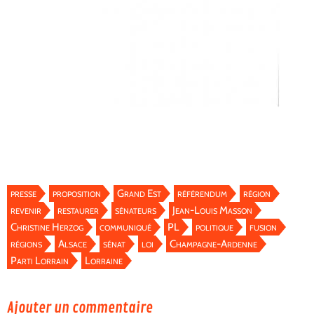
presse
proposition
Grand Est
référendum
région
revenir
restaurer
sénateurs
Jean-Louis Masson
Christine Herzog
communiqué
PL
politique
fusion
régions
Alsace
sénat
loi
Champagne-Ardenne
Parti Lorrain
Lorraine
Ajouter un commentaire