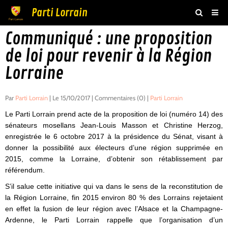
Parti Lorrain
Communiqué : une proposition
Accueil
de loi pour revenir à la Région
Actualités
Lorraine
Agenda
Boutique
Par
Parti Lorrain
| Le 15/10/2017 | Commentaires (0) |
Parti Lorrain
Le Parti Lorrain prend acte de la proposition de loi (numéro 14) des
Vidéos
sénateurs mosellans Jean-Louis Masson et Christine Herzog,
enregistrée le 6 octobre 2017 à la présidence du Sénat, visant à
Livre d'or
donner la possibilité aux électeurs d’une région supprimée en
Adhésion
2015, comme la Lorraine, d’obtenir son rétablissement par
référendum.
Contact
S’il salue cette initiative qui va dans le sens de la reconstitution de
la Région Lorraine, fin 2015 environ 80 % des Lorrains rejetaient
en effet la fusion de leur région avec l’Alsace et la Champagne-
Ardenne, le Parti Lorrain rappelle que l’organisation d’un