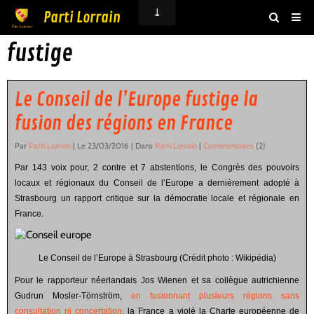
Parti Lorrain
fustige
Accueil
Actualités
Le Conseil de l’Europe fustige la
Agenda
fusion des régions en France
Boutique
Par
Parti Lorrain
| Le 23/03/2016 | Dans
Parti Lorrain
|
Commentaires
(2)
Vidéos
Par 143 voix pour, 2 contre et 7 abstentions, le Congrès des pouvoirs
locaux et régionaux du Conseil de l’Europe a dernièrement adopté à
Livre d'or
Strasbourg un rapport critique sur la démocratie locale et régionale en
France.
Adhésion
Contact
Le Conseil de l’Europe à Strasbourg (Crédit photo : Wikipédia)
Pour le rapporteur néerlandais Jos Wienen et sa collègue autrichienne
Gudrun Mosler-Törnström,
en fusionnant plusieurs régions sans
consultation ni concertation
, la France a violé la Charte européenne de