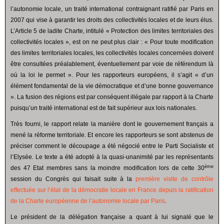
l’autonomie locale, un traité international contraignant ratifié par Paris en
2007 qui vise à garantir les droits des collectivités locales et de leurs élus.
L’Article 5 de ladite Charte, intitulé « Protection des limites territoriales des
collectivités locales », est on ne peut plus clair : « Pour toute modification
des limites territoriales locales, les collectivités locales concernées doivent
être consultées préalablement, éventuellement par voie de référendum là
où la loi le permet ». Pour les rapporteurs européens, il s’agit « d’un
élément fondamental de la vie démocratique et d’une bonne gouvernance
». La fusion des régions est par conséquent illégale par rapport à la Charte
puisqu’un traité international est de fait supérieur aux lois nationales.
Très fourni, le rapport relate la manière dont le gouvernement français a
mené la réforme territoriale. Et encore les rapporteurs se sont abstenus de
préciser comment le découpage a été négocié entre le Parti Socialiste et
l’Elysée. Le texte a été adopté à la quasi-unanimité par les représentants
ème
des 47 Etat membres sans la moindre modification lors de cette 30
session du Congrès qui faisait suite à la
première visite de contrôle
effectuée sur l’état de la démocratie locale en France depuis la ratification
de la Charte européenne de l’autonomie locale par Paris
.
Le président de la délégation française a quant à lui signalé que le