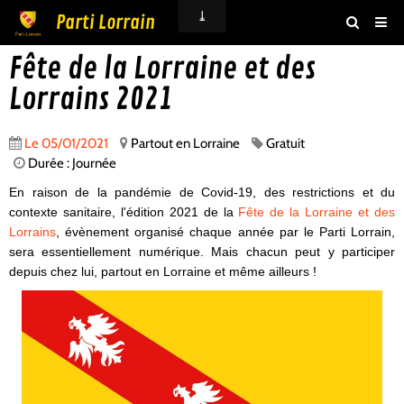
Parti Lorrain
Fête de la Lorraine et des
Accueil
Lorrains 2021
Actualités
Agenda
Le 05/01/2021
Partout en Lorraine
Gratuit
Durée : Journée
Boutique
En raison de la pandémie de Covid-19, des restrictions et du
Vidéos
contexte sanitaire, l'édition 2021 de la
Fête de la Lorraine et des
Lorrains
, évènement organisé chaque année par le Parti Lorrain,
Livre d'or
sera essentiellement numérique. Mais chacun peut y participer
depuis chez lui, partout en Lorraine et même ailleurs !
Adhésion
Contact